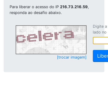
Para liberar o acesso
do IP
216.73.216.59
,
responda ao desafio abaixo.
Digite 
lado no
[trocar imagem]